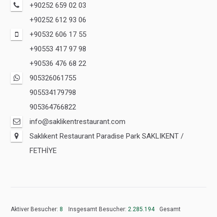
+90252 659 02 03
+90252 612 93 06
+90532 606 17 55
+90553 417 97 98
+90536 476 68 22
905326061755
905534179798
905364766822
info@saklikentrestaurant.com
Saklıkent Restaurant Paradise Park SAKLIKENT /
FETHİYE
Aktiver Besucher:
8
Insgesamt Besucher:
2.285.194
Gesamt