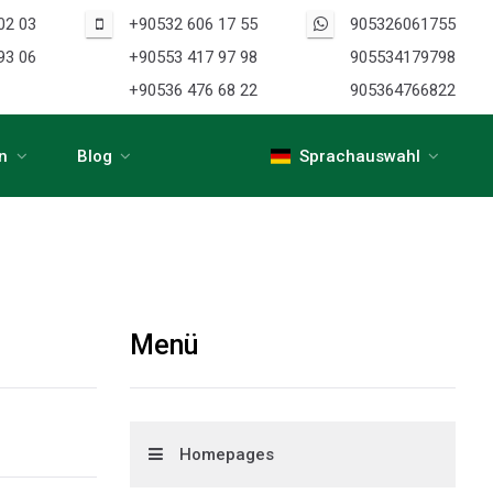
02 03
+90532 606 17 55
905326061755
93 06
+90553 417 97 98
905534179798
+90536 476 68 22
905364766822
n
Blog
Sprachauswahl
Menü
Homepages