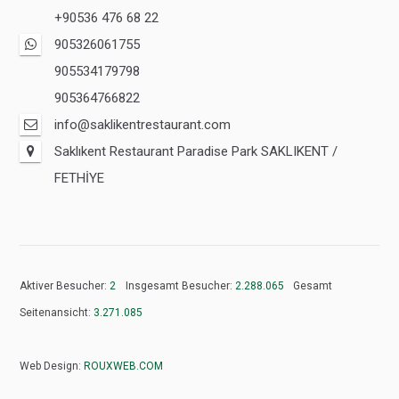
+90536 476 68 22
905326061755
905534179798
905364766822
info@saklikentrestaurant.com
Saklıkent Restaurant Paradise Park SAKLIKENT /
FETHİYE
Aktiver Besucher:
2
Insgesamt Besucher:
2.288.065
Gesamt
Seitenansicht:
3.271.085
Web Design:
ROUXWEB.COM