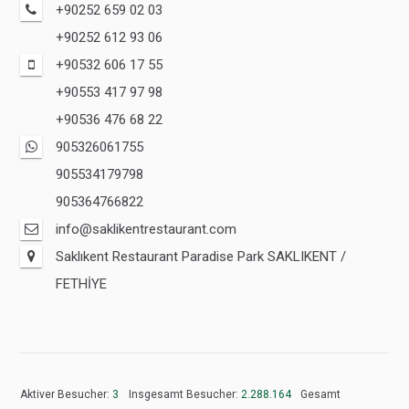
+90252 659 02 03
+90252 612 93 06
+90532 606 17 55
+90553 417 97 98
+90536 476 68 22
905326061755
905534179798
905364766822
info@saklikentrestaurant.com
Saklıkent Restaurant Paradise Park SAKLIKENT /
FETHİYE
Aktiver Besucher:
3
Insgesamt Besucher:
2.288.164
Gesamt