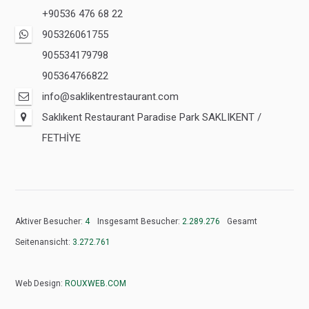
+90536 476 68 22
905326061755
905534179798
905364766822
info@saklikentrestaurant.com
Saklıkent Restaurant Paradise Park SAKLIKENT /
FETHİYE
Aktiver Besucher:
4
Insgesamt Besucher:
2.289.276
Gesamt
Seitenansicht:
3.272.761
Web Design:
ROUXWEB.COM